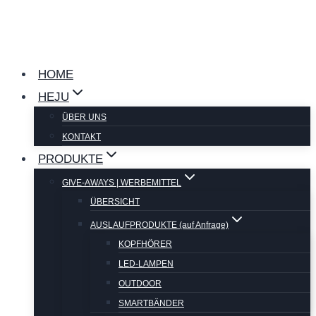
Zum
Inhalt
springen
HOME
HEJU
ÜBER UNS
KONTAKT
PRODUKTE
GIVE-AWAYS | WERBEMITTEL
ÜBERSICHT
AUSLAUFPRODUKTE (auf Anfrage)
KOPFHÖRER
LED-LAMPEN
OUTDOOR
SMARTBÄNDER