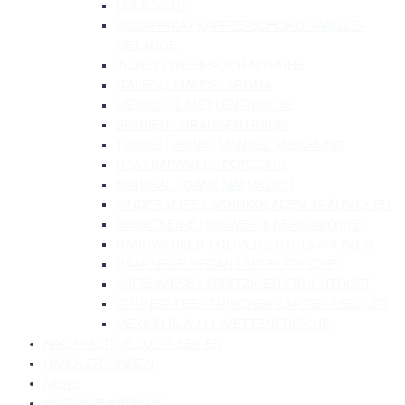
ÜBERSICHT
SÜDAFRIKA | KAFFEE-SCHOKO-VANILLE-
MELANGE
INDIEN | WEIHRAUCH-MYRRHE
ITALIEN | MANDELAROMA
MEXIKO | LIMETTENFRISCHE
SPANIEN | ORANGENTRAUM
TÜRKEI | HONIG-MANDEL-MISCHUNG
USA | KARAMELL-POPCORN
NATURAL | GANZ NATÜRLICH
KINDERSEIFE | SCHOKOLADEN-TRÄUMCHEN
SPORTSEIFE | INGWER & BERGAMOTTE
HANDWERKER | OLIVEN-ZITRUS-AROMEN
HAARSEIFE VEGAN | APFELFRISCHE
APFELWIESE | SPRITZIGER FRUCHTDUFT
GRÜNER TEE | FRISCHER ZARTER TEEDUFT
MEXIKO BLAU | LIMETTENFRISCHE
NACHHALTIGE LOGO-SEIFEN
HÄNDLER FINDEN
NEWS
ANFRAGE-KATALOG