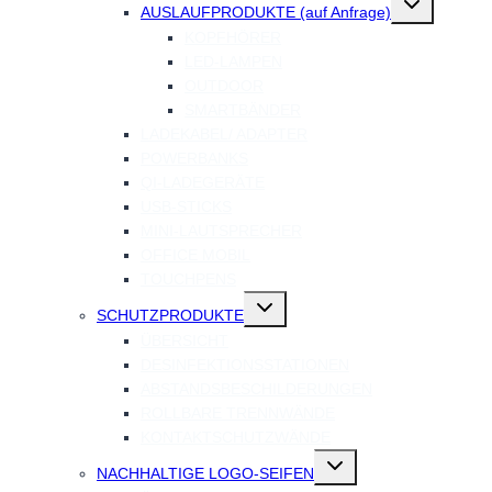
AUSLAUFPRODUKTE (auf Anfrage)
umschalten
KOPFHÖRER
LED-LAMPEN
OUTDOOR
SMARTBÄNDER
LADEKABEL/ ADAPTER
POWERBANKS
QI-LADEGERÄTE
USB-STICKS
MINI-LAUTSPRECHER
OFFICE MOBIL
TOUCHPENS
Untermenü
SCHUTZPRODUKTE
umschalten
ÜBERSICHT
DESINFEKTIONSSTATIONEN
ABSTANDSBESCHILDERUNGEN
ROLLBARE TRENNWÄNDE
KONTAKTSCHUTZWÄNDE
Untermenü
NACHHALTIGE LOGO-SEIFEN
umschalten