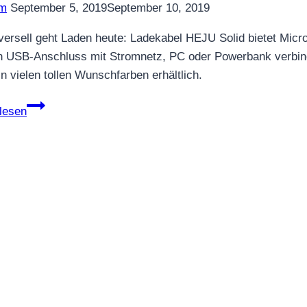
m
September 5, 2019
September 10, 2019
versell geht Laden heute: Ladekabel HEJU Solid bietet Mic
h USB-Anschluss mit Stromnetz, PC oder Powerbank verbinden
in vielen tollen Wunschfarben erhältlich.
Das
lesen
Kabel
für
alle
Fälle