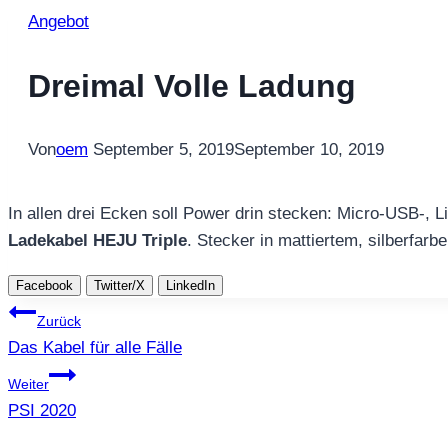
Angebot
Dreimal Volle Ladung
Von
oem
September 5, 2019
September 10, 2019
In allen drei Ecken soll Power drin stecken: Micro-USB-,
Ladekabel HEJU Triple
. Stecker in mattiertem, silberfarb
Facebook
Twitter/X
LinkedIn
Beitragsnavigation
Zurück
Das Kabel für alle Fälle
Weiter
PSI 2020