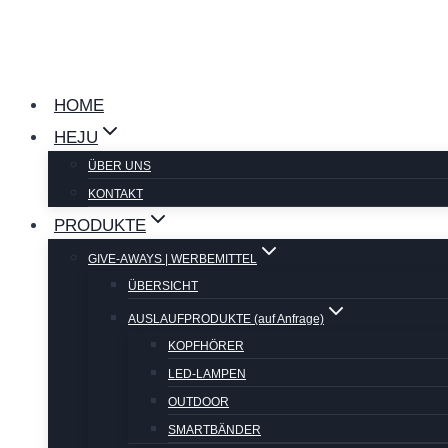
Zum
Inhalt
springen
HOME
HEJU
ÜBER UNS
KONTAKT
PRODUKTE
GIVE-AWAYS | WERBEMITTEL
ÜBERSICHT
AUSLAUFPRODUKTE (auf Anfrage)
KOPFHÖRER
LED-LAMPEN
OUTDOOR
SMARTBÄNDER