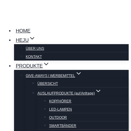
Zum
Inhalt
springen
HOME
HEJU
ÜBER UNS
KONTAKT
PRODUKTE
GIVE-AWAYS | WERBEMITTEL
ÜBERSICHT
AUSLAUFPRODUKTE (auf Anfrage)
KOPFHÖRER
LED-LAMPEN
OUTDOOR
SMARTBÄNDER