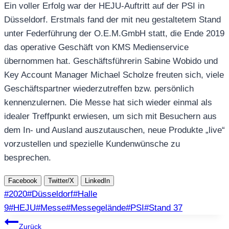
Ein voller Erfolg war der HEJU-Auftritt auf der PSI in
Düsseldorf. Erstmals fand der mit neu gestaltetem Stand
unter Federführung der O.E.M.GmbH statt, die Ende 2019
das operative Geschäft von KMS Medienservice
übernommen hat. Geschäftsführerin Sabine Wobido und
Key Account Manager Michael Scholze freuten sich, viele
Geschäftspartner wiederzutreffen bzw. persönlich
kennenzulernen. Die Messe hat sich wieder einmal als
idealer Treffpunkt erwiesen, um sich mit Besuchern aus
dem In- und Ausland auszutauschen, neue Produkte „live“
vorzustellen und spezielle Kundenwünsche zu
besprechen.
Facebook
Twitter/X
LinkedIn
Schlagworte:
#
2020
#
Düsseldorf
#
Halle
9
#
HEJU
#
Messe
#
Messegelände
#
PSI
#
Stand 37
Beitragsnavigation
Zurück