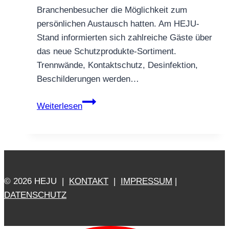
Branchenbesucher die Möglichkeit zum
persönlichen Austausch hatten. Am HEJU-
Stand informierten sich zahlreiche Gäste über
das neue Schutzprodukte-Sortiment.
Trennwände, Kontaktschutz, Desinfektion,
Beschilderungen werden…
Zurück
Weiterlesen
im
Spiel
–
HEJU-
Messeauftritt
© 2026 HEJU |
KONTAKT
|
IMPRESSUM
|
bei
DATENSCHUTZ
der
TREND
in