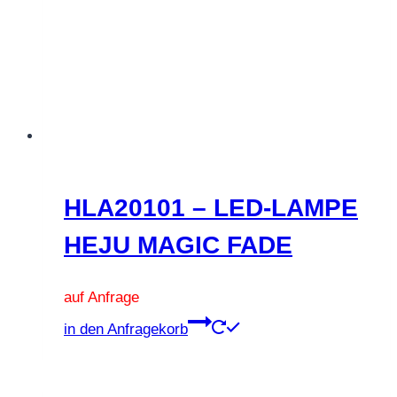
Optionen
können
auf
der
Produktseite
gewählt
werden
HLA20101 – LED-LAMPE
HEJU MAGIC FADE
auf Anfrage
Dieses
in den Anfragekorb
Produkt
weist
mehrere