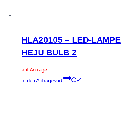
HLA20105 – LED-LAMPE
HEJU BULB 2
auf Anfrage
Dieses
in den Anfragekorb
Produkt
weist
mehrere
Varianten
auf.
Die