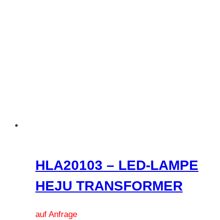
Varianten
auf.
Die
Optionen
können
auf
der
Produktseite
gewählt
werden
HLA20103 – LED-LAMPE
HEJU TRANSFORMER
auf Anfrage