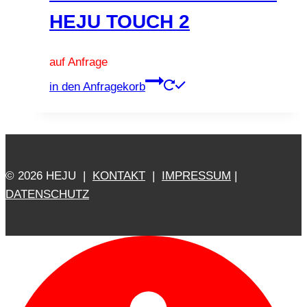
HEJU TOUCH 2
auf Anfrage
Dieses
in den Anfragekorb
Produkt
weist
mehrere
Varianten
auf.
© 2026 HEJU |
KONTAKT
|
IMPRESSUM
|
Die
DATENSCHUTZ
Optionen
können
auf
der
Produktseite
gewählt