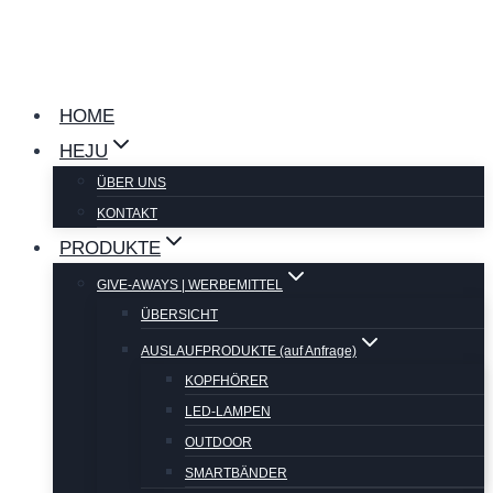
Zum
Inhalt
springen
HOME
HEJU
ÜBER UNS
KONTAKT
PRODUKTE
GIVE-AWAYS | WERBEMITTEL
ÜBERSICHT
AUSLAUFPRODUKTE (auf Anfrage)
KOPFHÖRER
LED-LAMPEN
OUTDOOR
SMARTBÄNDER