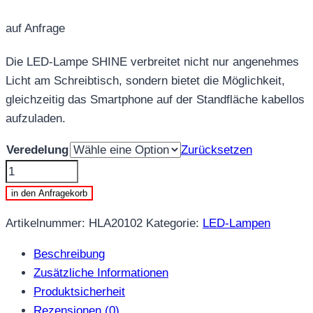
auf Anfrage
Die LED-Lampe SHINE verbreitet nicht nur angenehmes
Licht am Schreibtisch, sondern bietet die Möglichkeit,
gleichzeitig das Smartphone auf der Standfläche kabellos
aufzuladen.
Veredelung
Zurücksetzen
HLA20102
-
in den Anfragekorb
LED-
Artikelnummer:
HLA20102
Kategorie:
LED-Lampen
LAMPE
HEJU
Beschreibung
SHINE
Zusätzliche Informationen
Menge
Produktsicherheit
Rezensionen (0)