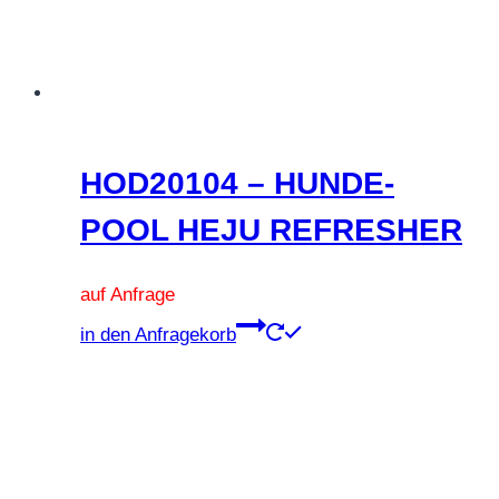
HOD20104 – HUNDE-
POOL HEJU REFRESHER
auf Anfrage
Dieses
in den Anfragekorb
Produkt
weist
mehrere
Varianten
auf.