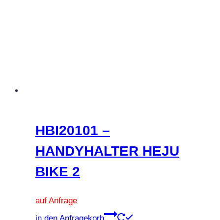
Die
Optionen
können
auf
der
Produktseite
gewählt
werden
HBI20101 –
HANDYHALTER HEJU
BIKE 2
auf Anfrage
Dieses
in den Anfragekorb