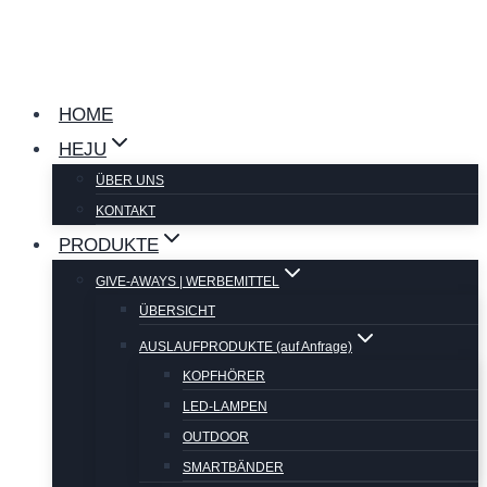
Zum
Inhalt
springen
HOME
HEJU
ÜBER UNS
KONTAKT
PRODUKTE
GIVE-AWAYS | WERBEMITTEL
ÜBERSICHT
AUSLAUFPRODUKTE (auf Anfrage)
KOPFHÖRER
LED-LAMPEN
OUTDOOR
SMARTBÄNDER