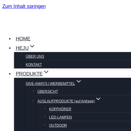
Zum Inhalt springen
HOME
HEJU
ÜBER UNS
KONTAKT
PRODUKTE
GIVE-AWAYS | WERBEMITTEL
ÜBERSICHT
AUSLAUFPRODUKTE (auf Anfrage)
KOPFHÖRER
LED-LAMPEN
OUTDOOR