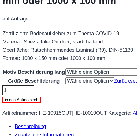
mm oder 1000 x 100 mm
auf Anfrage
Zertifizierte Bodenaufkleber zum Thema COVID-19
Material: Spezialfolie Outdoor, stark haftend
Oberfläche: Rutschhemmendes Laminat (R9), DIN-51130
Format: 1000 x 150 mm oder 1000 x 100 mm
Motiv Beschilderung lang
Größe Beschilderung
Zurückse
HE-
10015OUT|HE-
in den Anfragekorb
10010OUT
Artikelnummer:
HE-10015OUT|HE-10010OUT
Kategorie:
A
-
BODENAUFKLEBER
Beschreibung
OUTDOOR
Zusätzliche Informationen