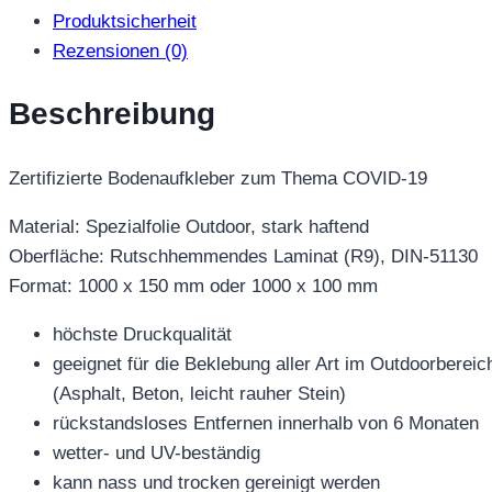
1000
Produktsicherheit
x
Rezensionen (0)
150
mm
Beschreibung
oder
1000
Zertifizierte Bodenaufkleber zum Thema COVID-19
x
100
Material: Spezialfolie Outdoor, stark haftend
mm
Oberfläche: Rutschhemmendes Laminat (R9), DIN-51130
Menge
Format: 1000 x 150 mm oder 1000 x 100 mm
höchste Druckqualität
geeignet für die Beklebung aller Art im Outdoorbereic
(Asphalt, Beton, leicht rauher Stein)
rückstandsloses Entfernen innerhalb von 6 Monaten
wetter- und UV-beständig
kann nass und trocken gereinigt werden