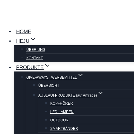
Zum
Inhalt
springen
HOME
HEJU
ÜBER UNS
KONTAKT
PRODUKTE
GIVE-AWAYS | WERBEMITTEL
ÜBERSICHT
AUSLAUFPRODUKTE (auf Anfrage)
KOPFHÖRER
LED-LAMPEN
OUTDOOR
SMARTBÄNDER