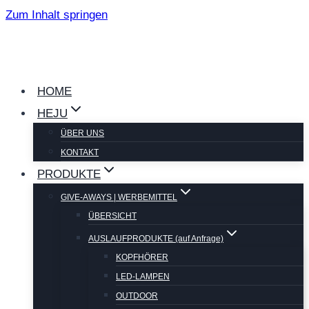
Zum Inhalt springen
HOME
HEJU
ÜBER UNS
KONTAKT
PRODUKTE
GIVE-AWAYS | WERBEMITTEL
ÜBERSICHT
AUSLAUFPRODUKTE (auf Anfrage)
KOPFHÖRER
LED-LAMPEN
OUTDOOR